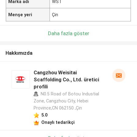
Marka adı
WST
Menşe yeri
Çin
Daha fazla göster
Hakkımızda
Cangzhou Weisitai
Scaffolding Co., Ltd. üretici
profili
N0.5 Road of Botou Industial
Zone, Cangzhou City, Hebei
Province,CN 062150 ,Çin
5.0
Onaylı tedarikçi