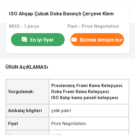
ISO Ahşap Çubuk Doka Basınçlı Çerçeve Klem
MOQ：1 parça
Fiyat：Price Negotiation
En iyi fiyat
Bizimle iletişim kur
ÜRüN AçıKLAMASı
Preslenmiş Frami Kama Kelepçesi
,
Vurgulamak:
Doka Frami Kama Kelepçesi
,
ISO Kalıp kama paneli kelepçesi
Ambalaj bilgileri
çelik palet
Fiyat
Price Negotiation