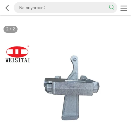
2
/
2