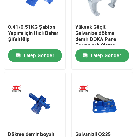
Fabrika turu
0.41/0.51KG Şablon
Yüksek Güçlü
Yapımı için Hızlı Bahar
Galvanize dökme
Kalite kontrol
Şifalı Klip
demir DOKA Panel
Formwork Clamp
Talep Gönder
Talep Gönder
Bizimle iletişime geçin
Haberler
vakalar
Çelik İskele Parçaları
Çerçeve İskele Parçaları
Dökme demir boyalı
Galvanizli Q235