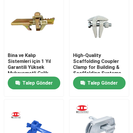
Bina ve Kalıp
High-Quality
Sistemleri için 1 Yıl
Scaffolding Coupler
Garantili Yüksek
Clamp for Building &
Mukavemetli Çelik
Scaffolding Systems
Özelleştirilebilir İskele
Worldwide
Talep Gönder
Talep Gönder
Kelepçesi - WST
Markası
Ev
Ürün:% s
Exception : INVALID_FETCH - getIP() ERROR