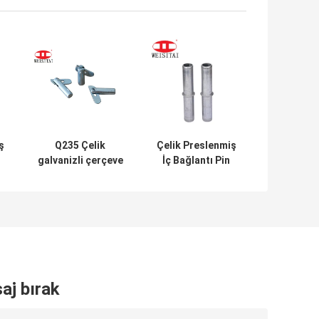
ş
Q235 Çelik
Çelik Preslenmiş
galvanizli çerçeve
İç Bağlantı Pin
iskelet kilitleme
33MM Çerçeve
iğne çerçeve
Güçlenme
iskelet parçaları
Parçaları
aj bırak