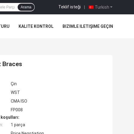
Teklif isteği
|
Turkish
Arama
TURU
KALITE KONTROL
BIZIMLE ILETIŞIME GEÇIN
z Braces
Çin
WST
CMA ISO
FP008
koşulları:
ı:
1 parça
Price Negotiation