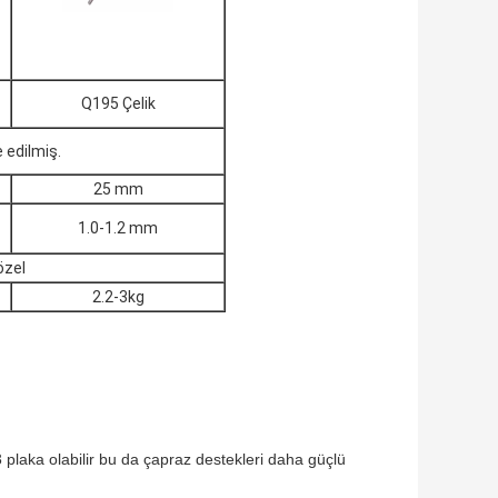
Q195 Çelik
 edilmiş.
25 mm
1.0-1.2 mm
zel
2.2-3kg
plaka olabilir bu da çapraz destekleri daha güçlü