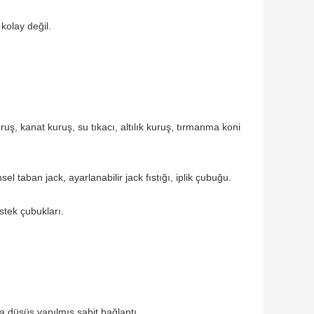
kolay değil.
uş, kanat kuruş, su tıkacı, altılık kuruş, tırmanma koni
l taban jack, ayarlanabilir jack fıstığı, iplik çubuğu.
stek çubukları.
a düşüş yapılmış sabit bağlantı