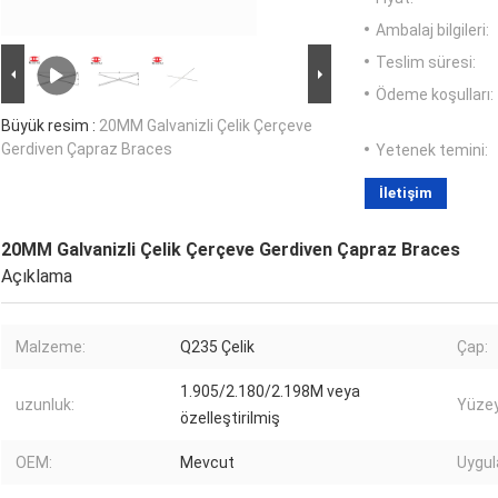
Ambalaj bilgileri:
Teslim süresi:
Ödeme koşulları:
Büyük resim :
20MM Galvanizli Çelik Çerçeve
Gerdiven Çapraz Braces
Yetenek temini:
İletişim
20MM Galvanizli Çelik Çerçeve Gerdiven Çapraz Braces
Açıklama
Malzeme:
Q235 Çelik
Çap:
1.905/2.180/2.198M veya
uzunluk:
Yüzey
özelleştirilmiş
OEM:
Mevcut
Uygu