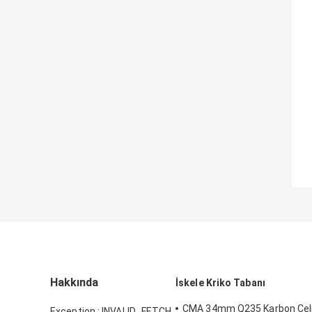
Hakkında
İskele Kriko Tabanı
CMA 34mm Q235 Karbon Çeli
Exception : INVALID_FETCH