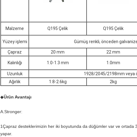
Malzeme
Q195 Çelik
Q195 Çelik
Yüzey işlemi
Gümüş renkli, önceden galvanize
Çapraz
20 mm
22 mm
Kalınlığı
1.0-1.3 mm
1.0mm
Uzunluk
1928/2045/2198mm veya ö
Ağırlık
1.8-2.6kg
2kg
◆
Ürün Avantajı
A.Stronger:
1Çapraz desteklerimizin her iki boyutunda da düğümler var ve ortada 3 
yapar.