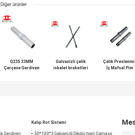
Diğer ürünler
Q235 33MM
Galvanizli çelik
Çelik Preslenmi
Çerçeve Gerdiven
iskelet braketleri
İç Mafsal Pim
Parçaları Bina için
çerçeve iskelet
Çerçeve İskele
Ortak Pin Çerçeve
parçaları
Parçaları
Mes
Kalıp Rot Sistemi
k Gerdiven
50*100*3 Galvanizli Dikdörtgen Çamaşır