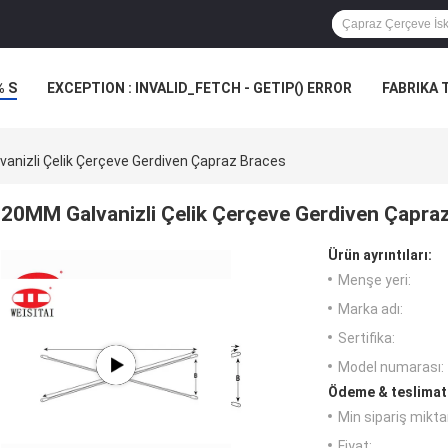
% S
EXCEPTION : INVALID_FETCH - GETIP() ERROR
FABRIKA 
VAKALAR
anizli Çelik Çerçeve Gerdiven Çapraz Braces
20MM Galvanizli Çelik Çerçeve Gerdiven Çapra
Ürün ayrıntıları:
Menşe yeri:
Marka adı:
Sertifika:
Model numarası:
Ödeme & teslimat 
Min sipariş miktar
Fiyat: