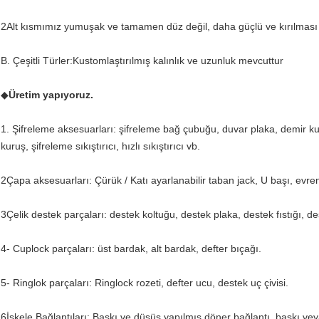
2Alt kısmımız yumuşak ve tamamen düz değil, daha güçlü ve kırılması 
B. Çeşitli Türler:Kustomlaştırılmış kalınlık ve uzunluk mevcuttur
◆
Üretim yapıyoruz.
1. Şifreleme aksesuarları: şifreleme bağ çubuğu, duvar plaka, demir kur
kuruş, şifreleme sıkıştırıcı, hızlı sıkıştırıcı vb.
2Çapa aksesuarları: Çürük / Katı ayarlanabilir taban jack, U başı, evrense
3Çelik destek parçaları: destek koltuğu, destek plaka, destek fıstığı, de
4- Cuplock parçaları: üst bardak, alt bardak, defter bıçağı.
5- Ringlok parçaları: Ringlock rozeti, defter ucu, destek uç çivisi.
6İskele Bağlantıları: Baskı ve düşüş yapılmış döner bağlantı, baskı vey